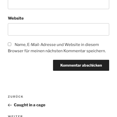
Website
Name, E-Mail-Adresse und Website in diesem
Browser für meinen nächsten Kommentar speichern.
B
V
ZURÜCK
e
o
Caught in a cage
i
r
t
h
N
WEITER