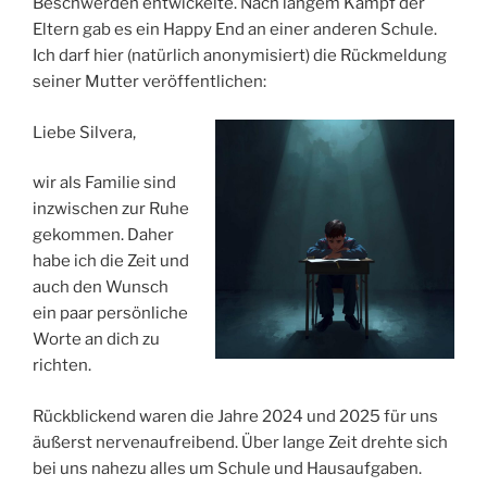
Beschwerden entwickelte. Nach langem Kampf der
C
Eltern gab es ein Happy End an einer anderen Schule.
H
Ich darf hier (natürlich anonymisiert) die Rückmeldung
T
A
seiner Mutter veröffentlichen:
M
Liebe Silvera,
wir als Familie sind
inzwischen zur Ruhe
gekommen. Daher
habe ich die Zeit und
auch den Wunsch
ein paar persönliche
Worte an dich zu
richten.
Rückblickend waren die Jahre 2024 und 2025 für uns
äußerst nervenaufreibend. Über lange Zeit drehte sich
bei uns nahezu alles um Schule und Hausaufgaben.