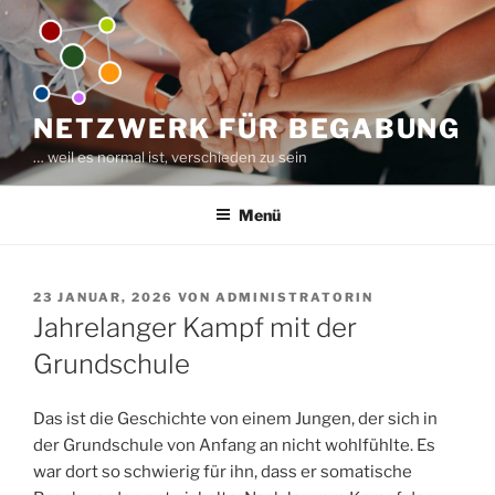
Z
u
m
I
n
NETZWERK FÜR BEGABUNG
h
… weil es normal ist, verschieden zu sein
a
l
Menü
t
s
p
V
23 JANUAR, 2026
VON
ADMINISTRATORIN
r
E
Jahrelanger Kampf mit der
i
R
n
Ö
Grundschule
F
g
F
e
E
Das ist die Geschichte von einem Jungen, der sich in
n
N
der Grundschule von Anfang an nicht wohlfühlte. Es
T
war dort so schwierig für ihn, dass er somatische
L
I