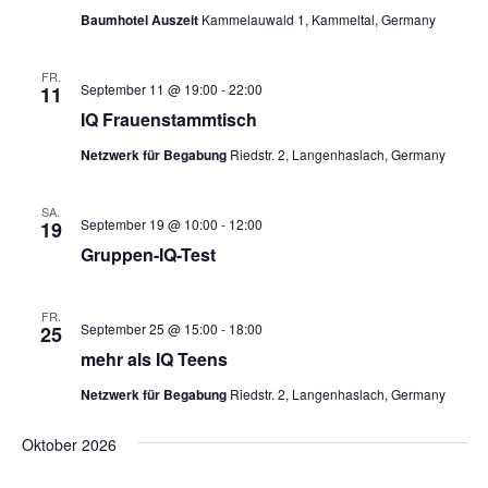
a
ä
Baumhotel Auszeit
Kammelauwald 1, Kammeltal, Germany
t
a
l
h
l
l
t
a
FR.
e
u
t
September 11 @ 19:00
-
22:00
11
l
n
n
u
IQ Frauenstammtisch
t
.
g
n
Netzwerk für Begabung
Riedstr. 2, Langenhaslach, Germany
A
u
g
n
n
e
SA.
s
September 19 @ 10:00
-
12:00
19
n
g
i
Gruppen-IQ-Test
S
c
e
u
h
n
FR.
t
c
September 25 @ 15:00
-
18:00
25
e
mehr als IQ Teens
h
n
e
Netzwerk für Begabung
Riedstr. 2, Langenhaslach, Germany
-
u
N
Oktober 2026
n
a
d