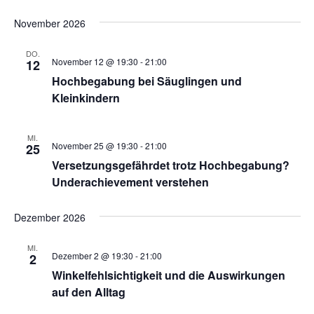
t
November 2026
i
DO.
o
November 12 @ 19:30
-
21:00
12
n
Hochbegabung bei Säuglingen und
Kleinkindern
MI.
November 25 @ 19:30
-
21:00
25
Versetzungsgefährdet trotz Hochbegabung?
Underachievement verstehen
Dezember 2026
MI.
Dezember 2 @ 19:30
-
21:00
2
Winkelfehlsichtigkeit und die Auswirkungen
auf den Alltag