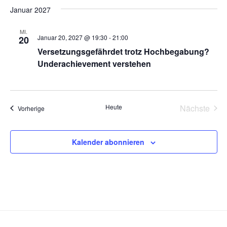
Januar 2027
MI.
Januar 20, 2027 @ 19:30
-
21:00
20
Versetzungsgefährdet trotz Hochbegabung?
Underachievement verstehen
Heute
Nächste
Veranstaltungen
Vorherige
Veransta
Kalender abonnieren