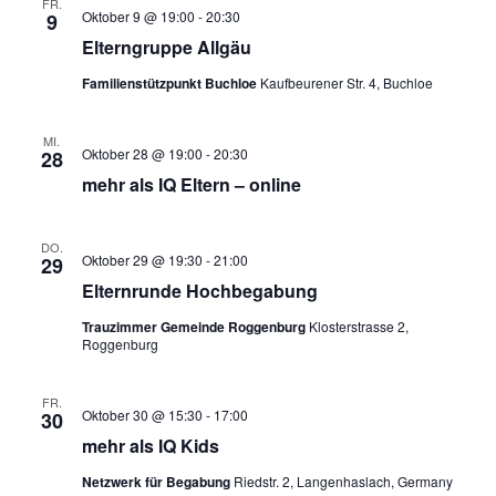
v
FR.
Oktober 9 @ 19:00
-
20:30
9
A
i
Elterngruppe Allgäu
n
g
Familienstützpunkt Buchloe
Kaufbeurener Str. 4, Buchloe
s
a
t
i
i
MI.
c
Oktober 28 @ 19:00
-
20:30
28
o
h
mehr als IQ Eltern – online
n
t
e
DO.
Oktober 29 @ 19:30
-
21:00
29
n
Elternrunde Hochbegabung
,
Trauzimmer Gemeinde Roggenburg
Klosterstrasse 2,
N
Roggenburg
a
v
FR.
Oktober 30 @ 15:30
-
17:00
30
i
mehr als IQ Kids
g
Netzwerk für Begabung
Riedstr. 2, Langenhaslach, Germany
a